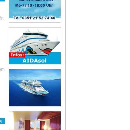
ht
vom