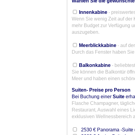
Wählen Sie die gewünschte
Innenkabine
- preiswerte
Wenn Sie wenig Zeit auf der 
mehr Budget zur Verfügung u
auszugeben.
~
Meerblickkabine
- auf de
Durch das Fenster haben Sie 
~
Balkonkabine
- beliebtes
Sie können die Balkontür öff
Meer und haben einen schön
Suiten- Preise pro Person
Bei Buchung einer
Suite
erha
Flasche Champagner, tägliche
Restaurant, Auswahl eines L
exklusiven Wellnessbereich 
2530 €
Panorama -Suite (