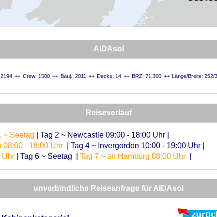
AIDAsol
 2194
Crew: 1500
Bauj.: 2011
Decks: 14
BRZ: 71.300
Länge/Breite: 252/
Reiseverlauf
1 ~ Seetag
|
Tag 2 ~ Newcastle 09:00 - 18:00 Uhr
|
 08:00 - 18:00 Uhr
|
Tag 4 ~ Invergordon 10:00 - 19:00 Uhr
|
0 Uhr
|
Tag 6 ~ Seetag
|
Tag 7 ~ an Hamburg 08:00 Uhr
|
unverbindliche Reiseanfrage für AIDAsol