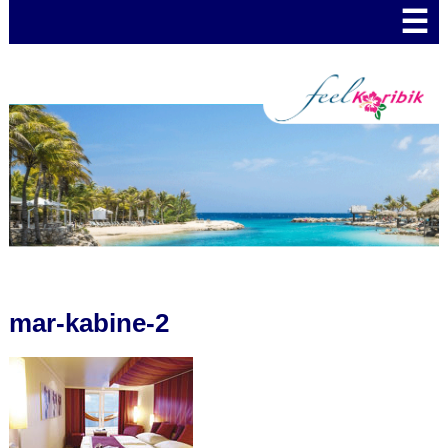
☰
mar-kabine-2