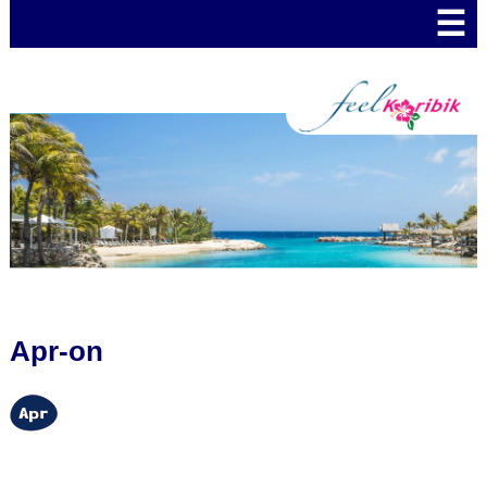
☰
Apr-on