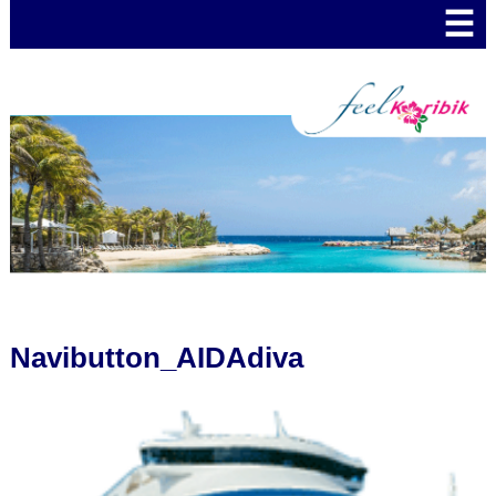
☰
Navibutton_AIDAdiva