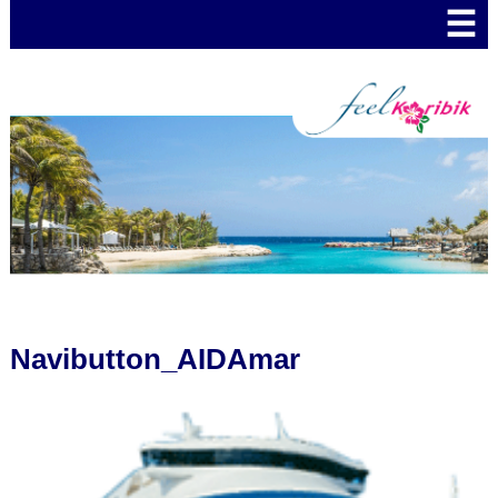
☰
Navibutton_AIDAmar