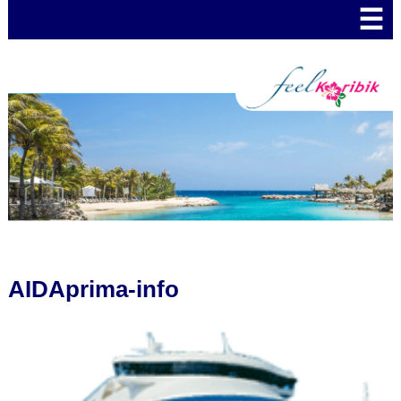
☰
AIDAprima-info