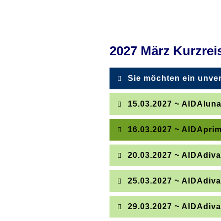
2027 März Kurzrei
Sie möchten ein unver
Mit wenigen Klicks könn
15.03.2027 ~ AIDAluna
Senden Sie uns einfach
16.03.2027 ~ AIDApri
Innerhalb eines Arbeits
20.03.2027 ~ AIDAdiv
Oder rufen Sie uns gleic
25.03.2027 ~ AIDAdiva
Kiel
Kopenhagen
G
Warnemünde
Arhus
29.03.2027 ~ AIDAdiv