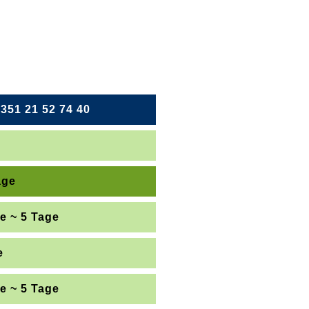
351 21 52 74 40
n.
age
e ~ 5 Tage
e
rnemünde
e ~ 5 Tage