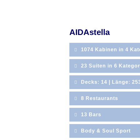
AIDAstella
1074 Kabinen in 4 Kat
23 Suiten in 6 Katego
Sonderleistungen für Suit
Decks: 14 | Länge: 253
Champagner, frisches O
Deckpla
8 Restaurants
Während Ihrer gesamten 
Welcome Dinner am Tag d
13 Bars
Priority (bevorzugter) C
Body & Soul Sport
Bevorzugter Gepäckser