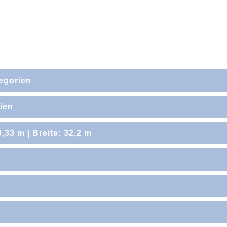
egorien
rien
en-Gäste
,33 m | Breite: 32,2 m
bst und Pralinen zur Begrüßung in der Kabine
n als PDF
Reise: Frühstück in einem unserer À-la-carte-Restaurants
er Ankunft in einem der A-la-carte-Restaurants
heck-in
vice