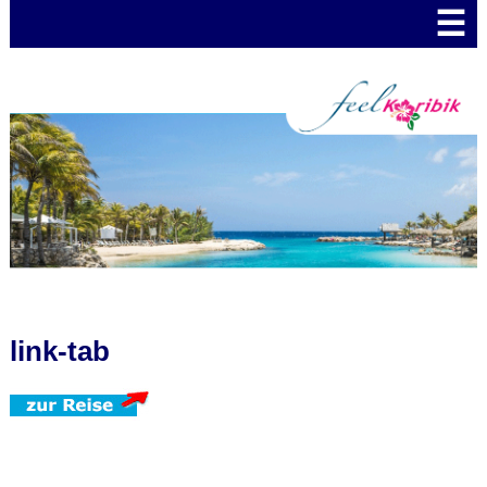
☰
link-tab