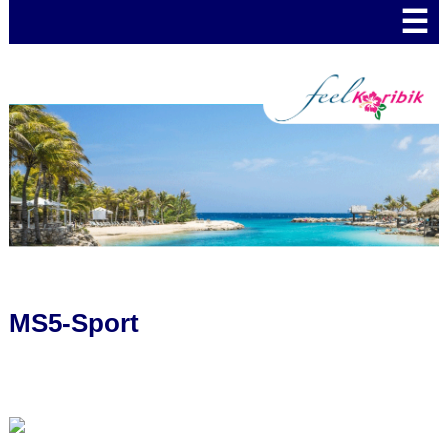
☰
MS5-Sport