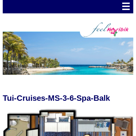
☰
Tui-Cruises-MS-3-6-Spa-Balk