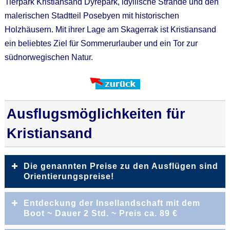
Tierpark Kristiansand Dyrepark, idyllische Strände und den
malerischen Stadtteil Posebyen mit historischen
Holzhäusern. Mit ihrer Lage am Skagerrak ist Kristiansand
ein beliebtes Ziel für Sommerurlauber und ein Tor zur
südnorwegischen Natur.
Ausflugsmöglichkeiten für
Kristiansand
Die genannten Preise zu den Ausflügen sind
Orientierungspreise!
Der Vorteil bei einer langfristigen Buchung ist, das sie
Entdeckung der Insellandschaft mit dem
auch rechtzeitig Ihre Ausflüge buchen können.
Boot ~ Dauer 2 Std. ~ Preis ca. 89 €