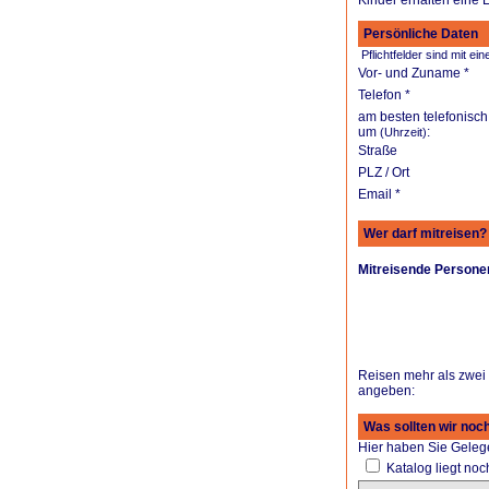
.
Persönliche Daten
Pflichtfelder sind mit e
Vor- und Zuname *
Telefon *
am besten telefonisch
um
:
(Uhrzeit)
Straße
PLZ / Ort
Email *
Wer darf mitreisen?
Mitreisende Persone
Reisen mehr als zwei 
angeben:
.
Was sollten wir noc
Hier haben Sie Geleg
Katalog liegt noch