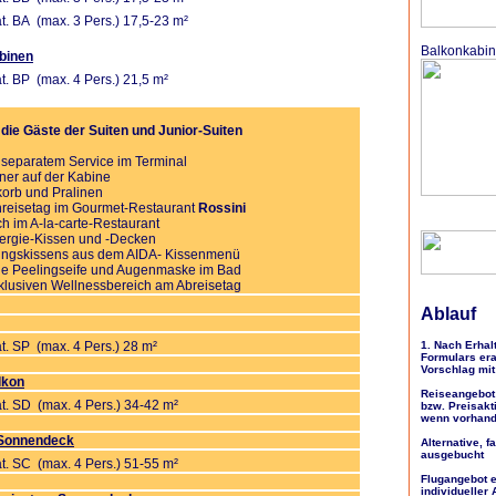
t. BA (max. 3 Pers.) 17,5-23 m²
Balkonkabi
binen
t. BP (max. 4 Pers.) 21,5 m²
 die Gäste der Suiten und Junior-Suiten
it separatem Service im Terminal
er auf der Kabine
tkorb und Pralinen
reisetag im Gourmet-Restaurant
Rossini
h im A-la-carte-Restaurant
llergie-Kissen und -Decken
lingskissens aus dem AIDA- Kissenmenü
wie Peelingseife und Augenmaske im Bad
xklusiven Wellnessbereich am Abreisetag
Ablauf
t. SP (max. 4 Pers.) 28 m²
1. Nach Erhal
Formulars era
Vorschlag mit
lkon
Reiseangebot 
t. SD (max. 4 Pers.) 34-42 m²
bzw. Preisakti
wenn vorhan
 Sonnendeck
Alternative, 
ausgebucht
t. SC (max. 4 Pers.) 51-55 m²
Flugangebot e
individueller