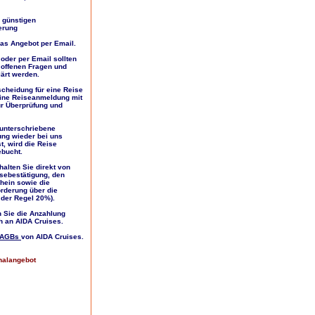
 günstigen
erung
das Angebot per Email.
 oder per Email sollten
 offenen Fragen und
ärt werden.
tscheidung für eine Reise
eine Reiseanmeldung mit
ur Überprüfung und
 unterschriebene
ng wieder bei uns
st, wird die Reise
ebucht.
halten Sie direkt von
sebestätigung, den
hein sowie die
rderung über die
 der Regel 20%).
en Sie die Anzahlung
h an AIDA Cruises.
AGBs
von AIDA Cruises.
halangebot