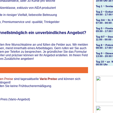
rtaußendeck, über 30 Kurse pro Woche
18:00 Uhr a
Tag 1 ~ Seeta
tzenklasse, exklusiv von AIDA produziert
Tag 2 ~ Estlan
 in riesiger Vielfalt, liebevolle Betreuung
09:00 - 17:00
Tag 3/4 ~ St.
 Premiumservice und -qualität, Trinkgelder
07:00 - 00:00 
Tag 5 ~ Finnl
09:00 - 17:00
hnellstmöglich ein unverbindliches Angebot?
Tag 6/7 ~ Sto
11:00 - 00:00 
nten Ihre Wunschkabine an und füllen die Felder aus. Wir melden
Tag 8 ~ Polen
n, meist innerhalb eines Arbeitstages. Gern rufen wir Sie auch
08:00 - 17:00
em per Telefon zu besprechen. Je gründlicher Sie das Formular
Tag 9 ~ Däne
ller und präziser können wir Ihr Angebot erstellen. Im freien Feld
13:00 - 20:00
les Zusätzliche angeben!
Tag 10 ~ an
08:00 Uhr
en Preise
sind tagesaktuelle
Vario Preise
und können sich
ntingent!
alten Sie keine Frühbucherermäßigung.
Preis (Vario-Angebot)