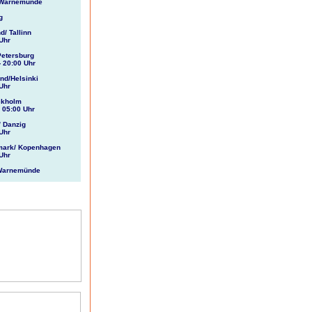
b Warnemünde
g
d/ Tallinn
 Uhr
 Petersburg
- 20:00 Uhr
and/Helsinki
 Uhr
ckholm
- 05:00 Uhr
/ Danzig
 Uhr
mark/ Kopenhagen
 Uhr
 Warnemünde