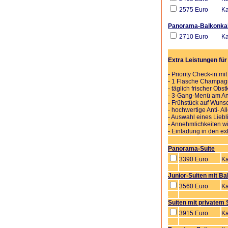
2575 Euro
Ka
.
Panorama-Balkonka
2710 Euro
Ka
.
Extra Leistungen für
- Priority Check-in m
- 1 Flasche Champagn
- täglich frischer Obs
- 3-Gang-Menü am An
-
Frühstück auf Wunsc
- hochwertige Anti- A
- Auswahl eines Lieb
- Annehmlichkeiten 
- Einladung in den e
Panorama-Suite
3390 Euro
Ka
.
Junior-Suiten mit Ba
3560 Euro
Ka
.
Suiten mit privatem
3915 Euro
Ka
.