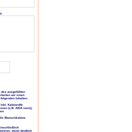
ne
t des ausgefüllten
rbeiten wir einen
 folgenden Inhalten:
inkl. KabinenNr.
onen (z.B. AIDA vario),
den
falls Wunschkabine
inschließlich
 Anreise, wenn deutlich