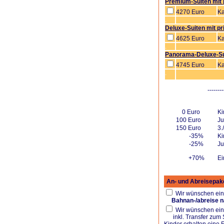
Premium-Suiten mit
4270 Euro
Ka
.
Deluxe-Suiten mit p
4625 Euro
Ka
.
Panorama-Deluxe-Su
4745 Euro
Ka
.
.
--------
.
0 Euro
Ki
100 Euro
Ju
150 Euro
3.
-35%
Ki
-25%
Ju
+70%
Ei
.
An- und Abreisepake
Wir wünschen ein
Bahnan-/abreise n
Wir wünschen ein
inkl. Transfer zum 
Kinder erhalten eine 