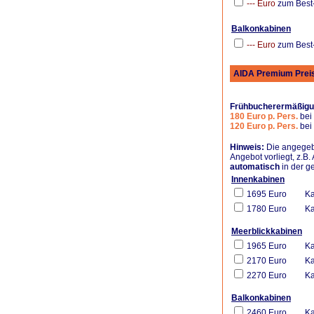
--- Euro
zum Best-
.
Balkonkabinen
--- Euro
zum Best-
.
AIDA Premium Preis
Frühbucherermäßig
180 Euro p. Pers.
bei
120 Euro p. Pers.
bei
Hinweis:
Die angegebe
Angebot vorliegt, z.B.
automatisch
in der g
Innenkabinen
1695 Euro
Ka
1780 Euro
Ka
.
Meerblickkabinen
1965 Euro
Ka
2170 Euro
Ka
2270 Euro
Ka
.
Balkonkabinen
2460 Euro
Ka