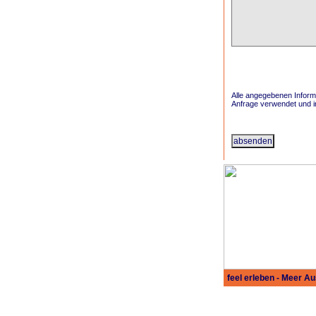
.
Alle angegebenen Informa
Anfrage verwendet und in
feel erleben - Meer A