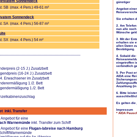
 privatem Sonnendeck
günstiger
t. SB (max. 4 Pers.) 49-61 m²
Angebot einer
Reiseversich
rivatem Sonnendeck
Sie erhalten 
t. SA (max. 4 Pers.) 56-87 m²
2. Am Telefon
nun alle noch
Wünsche gekl
ite
3. Mit der En
t. SX (max. 4 Pers.) 54 m²
erhalten sie 
allen Daten z
Bestätigung.
------------------------------------------------------------------
4. Sobald die
Reiseanmeldu
eingetroffen i
verbindlich g
nderpreis (2-15 J.) Zusatzbett
5. Per Post er
gendpreis (16-24 J.) Zusatzbett
AIDA eine Rei
/4. Erwachsener im Zusatzbett
Sicherungssc
nderermäßigung 1./2. Bett
Zahlungsauffo
Anzahlung (in
gendermäßigung 1./2. Bett
6. Bitte leist
nzelkabinenzuschlag
ausschließlic
Es gelten die
Impressum
t inkl. Transfer
* AIDA Pausc
 Angebot für eine
ach
Warnemünde
inkl. Transfer zum Schiff
 Angebot für eine
Flugan-/abreise nach Hamburg
Schiff/Warnemünde
Ermäßigung auf die An-/Abreise.