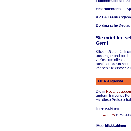
Fitnessstudio
und Spo
Entertainment
der Spi
Kids & Teens
Angebote
Bordsprache
Deutsch,
Sie möchten sc
Gern!
Klicken Sie einfach u
uns umgehend bei Ihne
zurück, um alles bequ
ausfüllen, desto schne
können Sie einfach al
AIDA Angebote
Die in
Rot angegeben
ändern, limitiertes Ko
Auf diese Preise erh
Innenkabinen
--- Euro
zum Best-
.
Meerblickkabinen