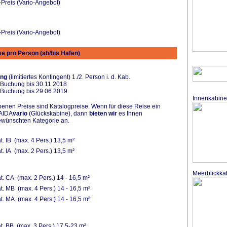
Preis (Vario-Angebot)
Preis (Vario-Angebot)
e pro Person (ab/bis Hafen)
ung
(limitiertes Kontingent) 1./2. Person i. d. Kab.
 Buchung bis 30.11.2018
 Buchung bis 29.06.2019
Innenkabine
nen Preise sind Katalogpreise. Wenn für diese Reise ein
 AIDA
vario
(Glückskabine), dann
bieten wir
es Ihnen
ewünschten Kategorie an.
t. IB (max. 4 Pers.) 13,5 m²
t. IA (max. 2 Pers.) 13,5 m²
Meerblickka
t. CA (max. 2 Pers.) 14 - 16,5 m²
t. MB (max. 4 Pers.) 14 - 16,5 m²
t. MA (max. 4 Pers.) 14 - 16,5 m²
t. BB (max. 3 Pers.) 17,5-23 m²