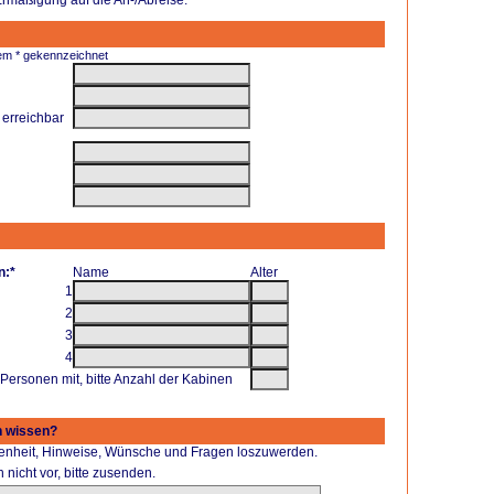
inem * gekennzeichnet
 erreichbar
n:*
Name
Alter
1
2
3
4
Personen mit, bitte Anzahl der Kabinen
h wissen?
enheit, Hinweise, Wünsche und Fragen loszuwerden.
 nicht vor, bitte zusenden.