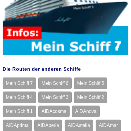
Die Routen der anderen Schiffe
Mein Schiff 7
Mein Schiff 6
Mein Schiff 5
Mein Schiff 4
Mein Schiff 3
Mein Schiff 2
Mein Schiff 1
AIDAcosma
AIDAnova
AIDAprima
AIDAperla
AIDAstella
AIDAmar