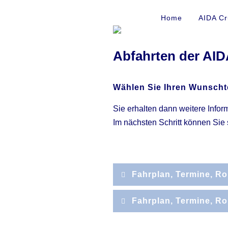
Home
AIDA Cr
Abfahrten der AID
Wählen Sie Ihren Wunscht
Sie erhalten dann weitere Info
Im nächsten Schritt können Sie 
Fahrplan, Termine, R
Schiff
Termin
a
Fahrplan, Termine, R
AIDAdiva
11.04.2026
W
Schiff
Termin
a