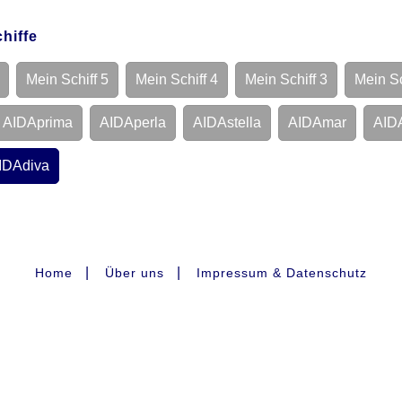
arnemünde
Norwegens Fjorde
7
arnemünde
Kurzreise Skandinavien
5
hiffe
arnemünde
Norwegens Fjorde
7
arnemünde
Kurzreise Ostern
4
arnemünde
Ostsee
7
Mein Schiff 5
Mein Schiff 4
Mein Schiff 3
Mein Sc
arnemünde
Kurzreise Skandinavien
5
arnemünde
Norwegens Fjorde
7
AIDAprima
AIDAperla
AIDAstella
AIDAmar
AID
arnemünde
Schweden, Polen, Dänemark
7
arnemünde
Norwegens Fjorde
7
IDAdiva
arnemünde
Kurzreise Schweden
4
arnemünde
Norwegens Fjorde
7
arnemünde
Kurzreise Dänemark
3
arnemünde
Norwegens Fjorde
7
arnemünde
Schweden, Polen, Dänemark
7
arnemünde
Ostsee
7
|
|
Home
Über uns
Impressum & Datenschutz
arnemünde
Norwegens Fjorde
7
arnemünde
Norwegens Fjorde
7
arnemünde
Norwegens Fjorde
7
arnemünde
Ostsee
7
arnemünde
Norwegens Fjorde
7
arnemünde
Schweden, Polen, Dänemark
7