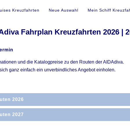
uises Kreuzfahrten
Neue Auswahl
Mein Schiff Kreuzfa
Adiva Fahrplan Kreuzfahrten 2026 | 
ermin
rmationen und die Katalogpreise zu den Routen der AIDAdiva.
sich ganz einfach ein unverbindliches Angebot einholen.
outen 2026
b
Route
Tage
outen 2027
arnemünde
Norwegens Fjorde
7
b
Route
Tage