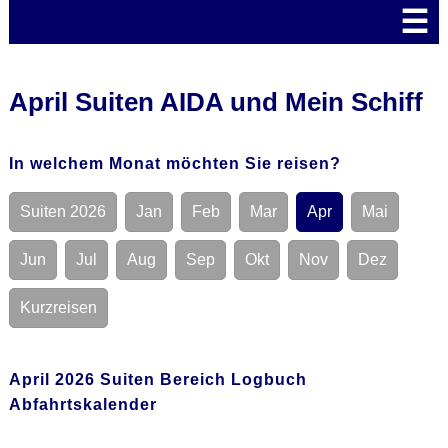
☰
April Suiten AIDA und Mein Schiff
In welchem Monat möchten Sie reisen?
Suiten 2026
Jan
Feb
Mar
Apr
Mai
Jun
Jul
Aug
Sep
Okt
Nov
Dez
Kurzreisen
April 2026 Suiten Bereich Logbuch
Abfahrtskalender