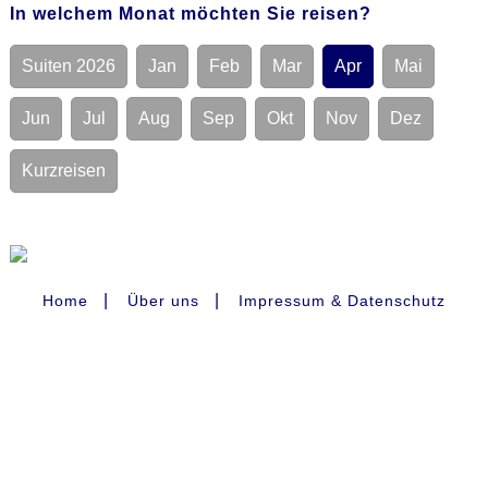
In welchem Monat möchten Sie reisen?
Suiten 2026
Jan
Feb
Mar
Apr
Mai
Jun
Jul
Aug
Sep
Okt
Nov
Dez
Kurzreisen
|
|
Home
Über uns
Impressum & Datenschutz