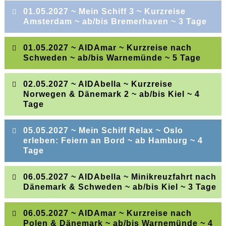
Mit wenigen Klicks können Sie sich einen
01.05.2027 ~ Mein Schiff 3 ~ Kurzreise
Überblick über die Reiseangebote verschaffen.
Amsterdam ~ ab/bis Bremerhaven ~ 3 Tage
Senden Sie uns einfach Ihren Reisewunsch
01.05.2027 ~ AIDAmar ~ Kurzreise nach
durch unsere optimierten Formulare
Schweden ~ ab/bis Warnemünde ~ 5 Tage
Innerhalb eines Arbeitstages erhalten Sie ein
02.05.2027 ~ AIDAbella ~ Kurzreise
unverbindliches Angebot
Norwegen & Dänemark 2 ~ ab/bis Kiel ~ 4
Warnemünde
Karlskrona
Visby/Gotland
Tage
Oder rufen Sie uns gleich jetzt an:
0351 21 52 74
40
(Mo-Fr 10 – 18 Uhr Sa 10 -13 Uhr)
Stockholm
Seetag
Warnemünde
05.05.2027 ~ Mein Schiff Relax ~ Oslo
Bremerhaven
Seetag
erleben: Feiern an Bord ~ ab Hamburg ~ 4
Kiel
Seetag
Kristiansand
Kopenhagen
Tage
Ijmuiden/Amsterdam
Bremerhaven
Premium Tarif
Kiel
06.05.2027 ~ AIDAbella ~ Minikreuzfahrt nach
1590 Euro
Innenkabine ab
Dänemark & Schweden ~ ab/bis Kiel ~ 3 Tage
Hamburg
Seetag
2110 Euro
Meerblickkabine ab
PRO-Tarif
06.05.2027 ~ AIDAmar ~ Kurzreise nach
Premium Tarif
Oslo – Norwegens Hauptstadt
Seetag
2370 Euro
1398 Euro
Verandakabine ab
Innenkabine ab
Polen & Dänemark ~ ab/bis Warnemünde ~ 4