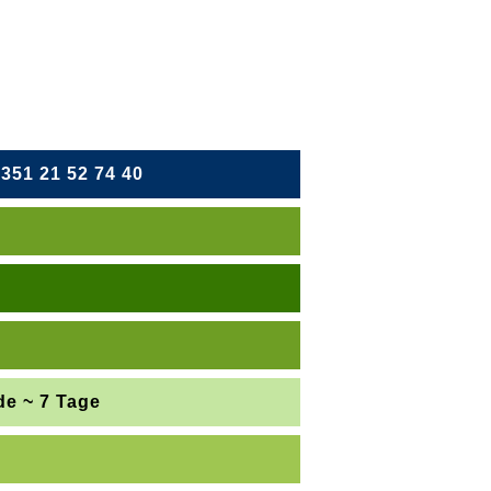
351 21 52 74 40
n.
el
e ~ 7 Tage
ssel
Rotterdam
Seetag
Premium Tarif