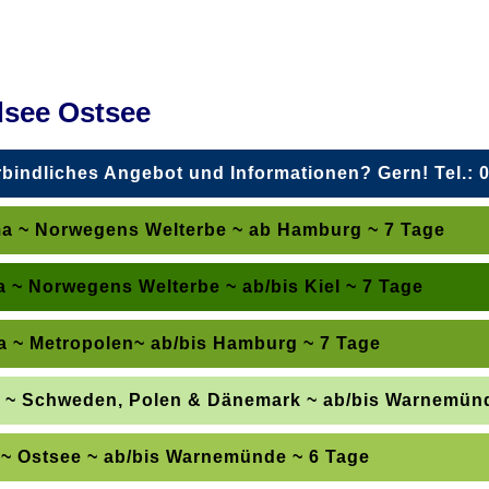
dsee Ostsee
bindliches Angebot und Informationen? Gern! Tel.: 0
en Sie sich einen Überblick über die Reiseangebote verschaffe
ma ~ Norwegens Welterbe ~ ab Hamburg ~ 7 Tage
 Ihren Reisewunsch durch unsere optimierten Formulare
 ~ Norwegens Welterbe ~ ab/bis Kiel ~ 7 Tage
tages erhalten Sie ein unverbindliches Angebot
a ~ Metropolen~ ab/bis Hamburg ~ 7 Tage
h jetzt an:
0351 21 52 74 40
(Mo-Fr 10 – 18 Uhr Sa 10 -13 Uhr)
Maloy
Geiranger Fjord
Stavanger
Seetag
Ki
a ~ Schweden, Polen & Dänemark ~ ab/bis Warnemünd
outhampton – London
Le Havre- Paris
Zeebrügge – Brü
 ~ Ostsee ~ ab/bis Warnemünde ~ 6 Tage