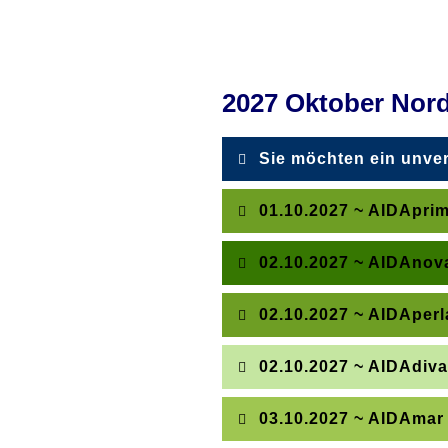
2027 Oktober Nor
Sie möchten ein unver
Mit wenigen Klicks könn
01.10.2027 ~ AIDApri
Senden Sie uns einfach
02.10.2027 ~ AIDAnova
Innerhalb eines Arbeits
02.10.2027 ~ AIDAperl
Oder rufen Sie uns gleic
Kiel
Seetag
Bergen
02.10.2027 ~ AIDAdiv
Hamburg
Seetag
S
03.10.2027 ~ AIDAmar